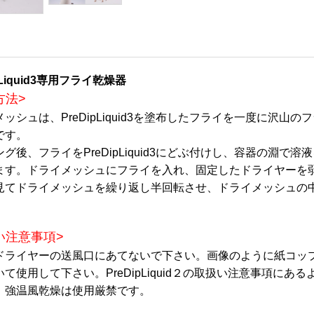
pLiquid3専用フライ乾燥器
方法>
メッシュは、PreDipLiquid3を塗布したフライを一度に沢
です。
ング後、フライをPreDipLiquid3にどぶ付けし、容器の淵
ます。ドライメッシュにフライを入れ、固定したドライヤーを
見てドライメッシュを繰り返し半回転させ、ドライメッシュの
い注意事項>
ドライヤーの送風口にあてないで下さい。画像のように紙コッ
いて使用して下さい。PreDipLiquid２の取扱い注意事項に
。強温風乾燥は使用厳禁です。