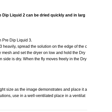
 Dip Liquid 2 can be dried quickly and in larg
h Pre Dip Liquid 3.
d 3 heavily, spread the solution on the edge of the c
 Dry mesh and set the dryer on low and hold the Dry
n side is dry. When the fly moves freely in the Dry
 right size as the image demonstrates and place it a
tions, use in a well-ventilated place in a ventilat