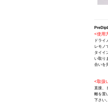
PreDi
<使用
ドライ
レモノ
タイイ
い取り
合いを
<取扱
直接、
離を置
下さい