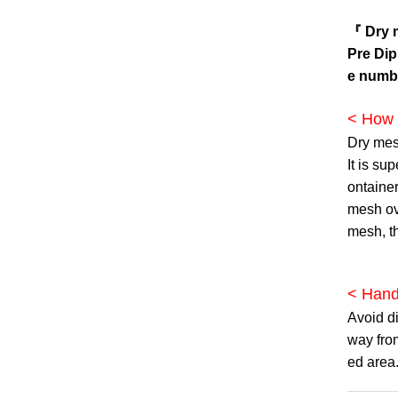
『 Dry 
Pre Dip
e numbe
< How 
Dry mesh
It is su
ontainer
mesh ove
mesh, t
< Hand
Avoid di
way from
ed area.