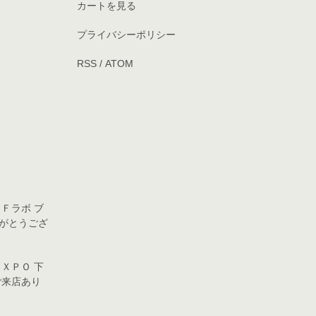
カートを見る
プライバシーポリシー
RSS
/
ATOM
ＦＦラボ ブ
がとうござ
 ＥＸＰＯ 下
ご来店あり