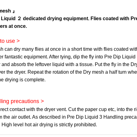
mesh 』
 Liquid ２ dedicated drying equipment. Flies coated with Pre
rs at once.
to use >
 can dry many flies at once in a short time with flies coated wit
per fantastic equipment. After tying, dip the fly into Pre Dip Liqui
 and absorb the leftover liquid with a tissue. Put the fly in the
r the dryer. Repeat the rotation of the Dry mesh a half turn whe
he drying is complete.
ling precautions >
rect contact with the dryer vent. Cut the paper cup etc, into the
 the air outlet. As described in Pre Dip Liquid 3 Handling precau
 High level hot air drying is strictly prohibited.