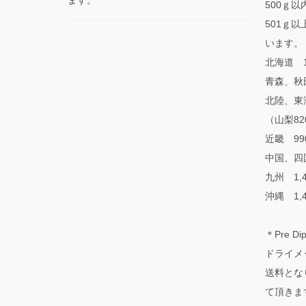
ます。
500ｇ以内
501ｇ
います。
北海道 1
青森、秋
北陸、東
（山梨82
近畿 99
中国、四国
九州 1,
沖縄 1,
＊Pre Dip
ドライメ
送料とな
て頂きま